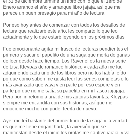
el 31 de diciembre termine un libro con lo que el 1ero de
Enero arranco el año y arranque libro jajaja, así que me
parece un buen presagio para mi año de lectura.
Por eso hoy antes de comenzar con todos los desafíos de
lectura que realizaré este año, les comparto lo que leo
actualmente y lo que estaré leyendo en los próximos días.
Fue emocionante agitar mi frasco de lecturas pendientes el
primero y sacar el papelito de una saga que moría de ganas
de leer desde hace tiempo. Los Ravenel es la nueva serie
de Lisa Kleypas de romance histórico y cada año me fue
adquiriendo cada uno de los libros pero no los había leído
porque como saben me gusta leer las series completas o lo
más avanzado que vaya y en parte por eso espere y en
parte porque no me salía su papelito en mi frasco jajajaja.
Pero por fin retomo a una de mis autoras favoritas, Kleypas
siempre me encandila con sus historias, así que me
emocione mucho con poder leerla de nuevo.
Ayer me leí bastante del primer libro de la saga y la verdad
es que me tiene enganchada, la aversión que se
manifiestan desde el inicio los protas me cautivo jajaja, y ya