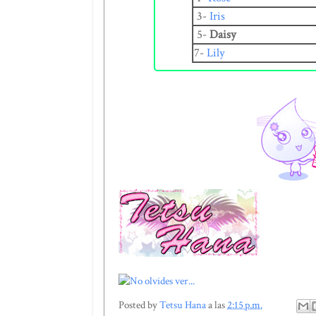
3-
Iris
5-
Daisy
7-
Lily
Posted by
Tetsu Hana
a las
2:15 p.m.