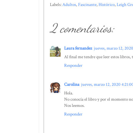
Labels:
Adultos
,
Fascinante
,
Histórico
,
Leigh G
2 comentarios:
Laura fernandez
jueves, marzo 12, 2020
Al final me tendre que leer estos libros, 
Responder
Carolina
jueves, marzo 12, 2020 4:21:0
Hola.
No conocía el libro y por el momento no 
Nos leemos.
Responder