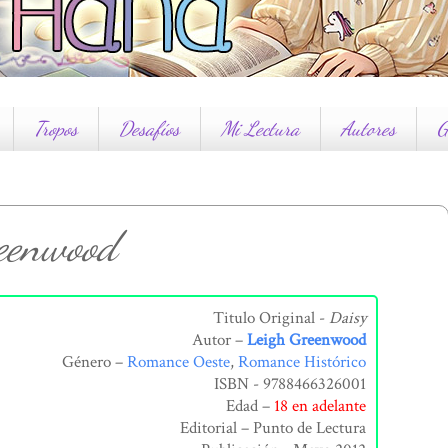
Tropos
Desafíos
Mi Lectura
Autores
G
reenwood
Titulo Original -
Daisy
Autor –
Leigh Greenwood
Género –
Romance Oeste
,
Romance Histórico
ISBN - 9788466326001
Edad –
18 en adelante
Editorial – Punto de Lectura