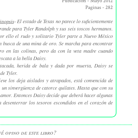
Publicación - Mayo 2012
Paginas - 282
El estado de Texas no parece lo suficientemente
inopsis
-
rande para Tyler Randolph y sus seis toscos hermanos.
or ello el rudo y solitario Tyler parte a Nuevo México
n busca de una mina de oro. Se marcha para encontrar
ro en las colinas, pero da con la veta madre cuando
escata a la bella Daisy.
tacada, herida de bala y dada por muerta, Daisy se
de Tyler.
eve los deja aislados y atrapados, está convencida de
 un sinvergüenza de catorce quilates. Hasta que con su
u amor. Entonces Daisy decide que deberá hacer algunas
a desenterrar los tesoros escondidos en el corazón de
é opino de este libro?