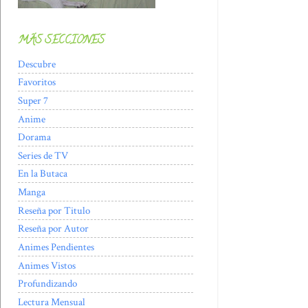
MÁS SECCIONES
Descubre
Favoritos
Super 7
Anime
Dorama
Series de TV
En la Butaca
Manga
Reseña por Titulo
Reseña por Autor
Animes Pendientes
Animes Vistos
Profundizando
Lectura Mensual