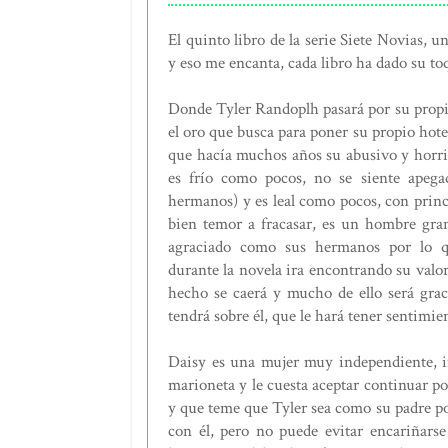
El quinto libro de la serie Siete Novias, 
y eso me encanta, cada libro ha dado su to
Donde Tyler Randoplh pasará por su propi
el oro que busca para poner su propio hote
que hacía muchos años su abusivo y horrib
es frío como pocos, no se siente apeg
hermanos) y es leal como pocos, con prin
bien temor a fracasar, es un hombre gra
agraciado como sus hermanos por lo q
durante la novela ira encontrando su valor
hecho se caerá y mucho de ello será grac
tendrá sobre él, que le hará tener sentimie
Daisy es una mujer muy independiente, in
marioneta y le cuesta aceptar continuar po
y que teme que Tyler sea como su padre por
con él, pero no puede evitar encariñars