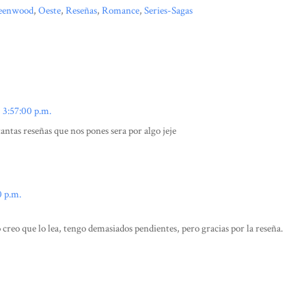
reenwood
,
Oeste
,
Reseñas
,
Romance
,
Series-Sagas
 3:57:00 p.m.
tantas reseñas que nos pones sera por algo jeje
0 p.m.
creo que lo lea, tengo demasiados pendientes, pero gracias por la reseña.