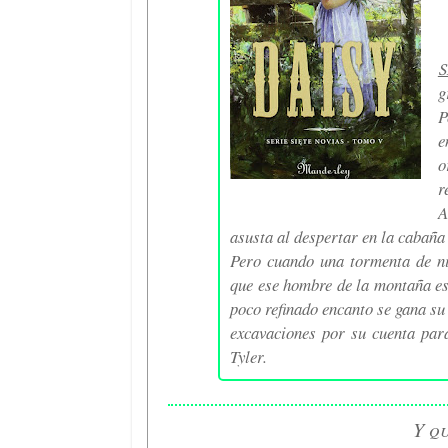
S
g
P
e
o
r
A
asusta al despertar en la cabaña 
Pero cuando una tormenta de ni
que ese hombre de la montaña es
poco refinado encanto se gana s
excavaciones por su cuenta par
Tyler.
Y qu