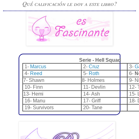
Qué calificación le doy a este libro?
Serie -
Hell Squad
1-
Marcus
2-
Cruz
3-
G
4-
Reed
5-
Roth
6-
N
7- Shawn
8- Holmes
9-
N
10- Finn
11- Devlin
12- 
13-
Hemi
14- Ash
15- 
16- Manu
17-
Griff
18-
19- Survivors
20- Tane