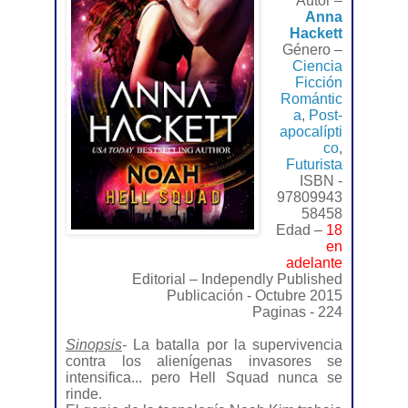
Autor –
Anna
Hackett
Género –
Ciencia
Ficción
Romántic
a
,
Post-
apocalípti
co
,
Futurista
ISBN -
97809943
58458
Edad –
18
en
adelante
Editorial – Independly Published
Publicación - Octubre 2015
Paginas - 224
Sinopsis
-
La batalla por la supervivencia
contra los alienígenas invasores se
intensifica... pero Hell Squad nunca se
rinde.